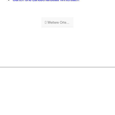
Weitere Orte...
GEBÄUDEREINIGUNG
STUTTGART GS
UNSERE
LEISTUNGSSPEKTRUM: