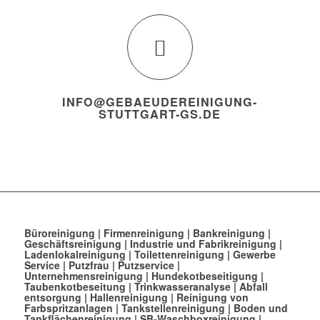
INFO@GEBAEUDEREINIGUNG-
STUTTGART-GS.DE
Büroreinigung
|
Firmenreinigung
|
Bankreinigung
|
Geschäftsreinigung
|
Industrie und Fabrikreinigung
|
Ladenlokalreinigung
|
Toilettenreinigung
|
Gewerbe
Service
|
Putzfrau
|
Putzservice
|
Unternehmensreinigung
|
Hundekotbeseitigung
|
Taubenkotbeseitung
|
Trinkwasseranalyse
|
Abfall
entsorgung
|
Hallenreinigung
|
Reinigung von
Farbspritzanlagen
|
Tankstellenreinigung
|
Boden und
Tankflächenreinigung
|
SB-Waschboxreinigung
|