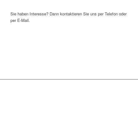
Sie haben Interesse? Dann kontaktieren Sie uns per Telefon oder
per E-Mail.
WIR SIND TÄGLICH IN
FOLGENDEN
STADTTEILEN IM
EINSATZ: