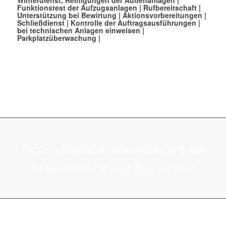
Funktionstest der Aufzugsanlagen |
Rufbereitschaft
|
Unterstützung bei Bewirtung
|
Aktionsvorbereitungen
|
Schließdienst
|
Kontrolle der Auftragsausführungen
|
bei technischen Anlagen einweisen
|
Parkplatzüberwachung
|
Fordern Sie jetzt ein kostenloses Angebot
Wir freuen uns auf eine gute Zusammenarbeit