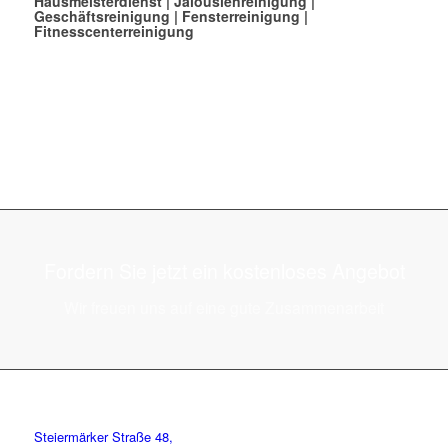
Hausmeisterdienst
|
Jalousienreinigung
|
Geschäftsreinigung
|
Fensterreinigung
|
Fitnesscenterreinigung
Fordern Sie jetzt ein kostenloses Angebot
Wir freuen uns auf eine gute Zusammenarbeit
Steiermärker Straße 48,