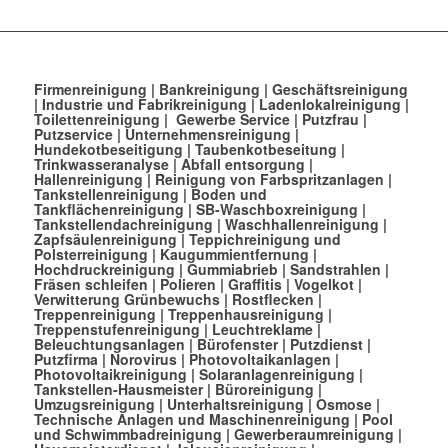
Firmenreinigung
|
Bankreinigung
|
Geschäftsreinigung
|
Industrie und Fabrikreinigung
|
Ladenlokalreinigung
|
Toilettenreinigung
|
Gewerbe Service
|
Putzfrau
|
Putzservice
|
Unternehmensreinigung
|
Hundekotbeseitigung
|
Taubenkotbeseitung
|
Trinkwasseranalyse
|
Abfall entsorgung
|
Hallenreinigung
|
Reinigung von Farbspritzanlagen
|
Tankstellenreinigung
|
Boden und
Tankflächenreinigung
|
SB-Waschboxreinigung
|
Tankstellendachreinigung
|
Waschhallenreinigung
|
Zapfsäulenreinigung
|
Teppichreinigung und
Polsterreinigung
|
Kaugummientfernung
|
Hochdruckreinigung
|
Gummiabrieb
|
Sandstrahlen
|
Fräsen schleifen
|
Polieren
|
Graffitis
|
Vogelkot
|
Verwitterung Grünbewuchs
|
Rostflecken
|
Treppenreinigung
|
Treppenhausreinigung
|
Treppenstufenreinigung
|
Leuchtreklame
|
Beleuchtungsanlagen
|
Bürofenster
|
Putzdienst
|
Putzfirma
|
Norovirus
|
Photovoltaikanlagen
|
Photovoltaikreinigung
|
Solaranlagenreinigung
|
Tankstellen-Hausmeister
|
Büroreinigung
|
Umzugsreinigung
|
Unterhaltsreinigung
|
Osmose
|
Technische Anlagen und Maschinenreinigung
|
Pool
und Schwimmbadreinigung
|
Gewerberaumreinigung
|