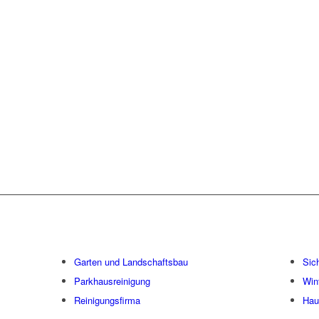
EREINIGUNG STUTT
RE LEISTUNGSSPEK
Garten und Landschaftsbau
Sic
Parkhausreinigung
Win
Reinigungsfirma
Hau