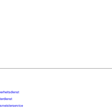
GART GS
TRUM:
herheitsdienst
terdienst
smeisterservice