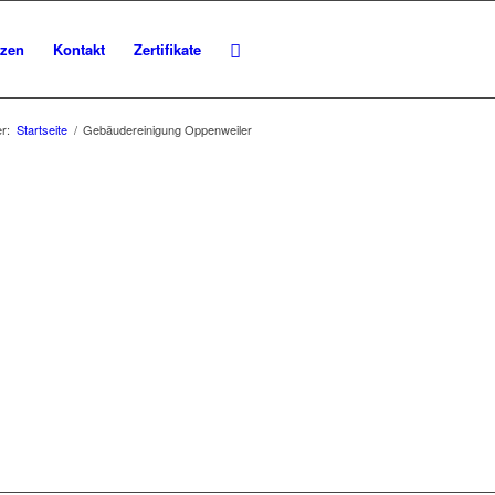
nzen
Kontakt
Zertifikate
er:
Startseite
/
Gebäudereinigung Oppenweiler