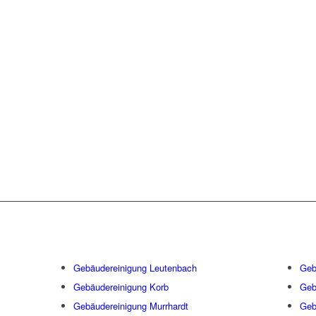
IND TÄGLICH IN FOL
ILEN STUTTGARTS IM 
Gebäudereinigung Leutenbach
Geb
l
Gebäudereinigung Korb
Geb
Gebäudereinigung Murrhardt
Geb