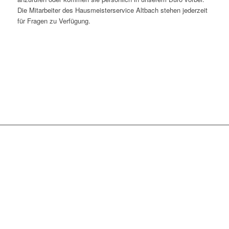
Die Mitarbeiter des Hausmeisterservice Altbach stehen jederzeit
für Fragen zu Verfügung.
WIR SIND TÄGLICH IN
FOLGENDEN
STADTTEILEN IM
EINSATZ: