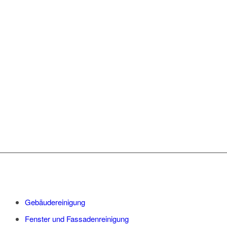
GEBÄUDEREINIGUNG
STUTTGART GS
UNSERE
LEISTUNGSSPEKTRUM:
Gebäudereinigung
Fenster und Fassadenreinigung