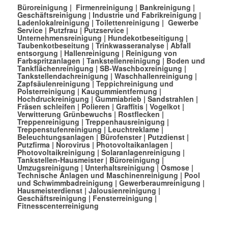
Büroreinigung
|
Firmenreinigung
|
Bankreinigung
|
Geschäftsreinigung
|
Industrie und Fabrikreinigung
|
Ladenlokalreinigung
|
Toilettenreinigung
|
Gewerbe
Service
|
Putzfrau
|
Putzservice
|
Unternehmensreinigung
|
Hundekotbeseitigung
|
Taubenkotbeseitung
|
Trinkwasseranalyse
|
Abfall
entsorgung
|
Hallenreinigung
|
Reinigung von
Farbspritzanlagen
|
Tankstellenreinigung
|
Boden und
Tankflächenreinigung
|
SB-Waschboxreinigung
|
Tankstellendachreinigung
|
Waschhallenreinigung
|
Zapfsäulenreinigung
|
Teppichreinigung und
Polsterreinigung
|
Kaugummientfernung
|
Hochdruckreinigung
|
Gummiabrieb
|
Sandstrahlen
|
Fräsen schleifen
|
Polieren
|
Graffitis
|
Vogelkot
|
Verwitterung Grünbewuchs
|
Rostflecken
|
Treppenreinigung
|
Treppenhausreinigung
|
Treppenstufenreinigung
|
Leuchtreklame
|
Beleuchtungsanlagen
|
Bürofenster
|
Putzdienst
|
Putzfirma
|
Norovirus
|
Photovoltaikanlagen
|
Photovoltaikreinigung
|
Solaranlagenreinigung
|
Tankstellen-Hausmeister
|
Büroreinigung
|
Umzugsreinigung
|
Unterhaltsreinigung
|
Osmose
|
Technische Anlagen und Maschinenreinigung
|
Pool
und Schwimmbadreinigung
|
Gewerberaumreinigung
|
Hausmeisterdienst
|
Jalousienreinigung
|
Geschäftsreinigung
|
Fensterreinigung
|
Fitnesscenterreinigung