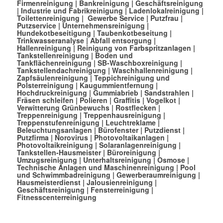
Firmenreinigung
|
Bankreinigung
|
Geschäftsreinigung
|
Industrie und Fabrikreinigung
|
Ladenlokalreinigung
|
Toilettenreinigung
|
Gewerbe Service
|
Putzfrau
|
Putzservice
|
Unternehmensreinigung
|
Hundekotbeseitigung
|
Taubenkotbeseitung
|
Trinkwasseranalyse
|
Abfall entsorgung
|
Hallenreinigung
|
Reinigung von Farbspritzanlagen
|
Tankstellenreinigung
|
Boden und
Tankflächenreinigung
|
SB-Waschboxreinigung
|
Tankstellendachreinigung
|
Waschhallenreinigung
|
Zapfsäulenreinigung
|
Teppichreinigung und
Polsterreinigung
|
Kaugummientfernung
|
Hochdruckreinigung
|
Gummiabrieb
|
Sandstrahlen
|
Fräsen schleifen
|
Polieren
|
Graffitis
|
Vogelkot
|
Verwitterung Grünbewuchs
|
Rostflecken
|
Treppenreinigung
|
Treppenhausreinigung
|
Treppenstufenreinigung
|
Leuchtreklame
|
Beleuchtungsanlagen
|
Bürofenster
|
Putzdienst
|
Putzfirma
|
Norovirus
|
Photovoltaikanlagen
|
Photovoltaikreinigung
|
Solaranlagenreinigung
|
Tankstellen-Hausmeister
|
Büroreinigung
|
Umzugsreinigung
|
Unterhaltsreinigung
|
Osmose
|
Technische Anlagen und Maschinenreinigung
|
Pool
und Schwimmbadreinigung
|
Gewerberaumreinigung
|
Hausmeisterdienst
|
Jalousienreinigung
|
Geschäftsreinigung
|
Fensterreinigung
|
Fitnesscenterreinigung