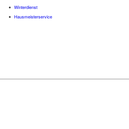
Winterdienst
Hausmeisterservice
WAS WIR IHNEN
ANBIETEN