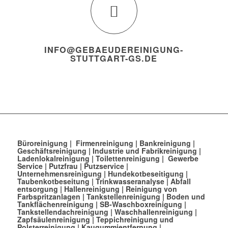
INFO@GEBAEUDEREINIGUNG-
STUTTGART-GS.DE
Büroreinigung
|
Firmenreinigung
|
Bankreinigung
|
Geschäftsreinigung
|
Industrie und Fabrikreinigung
|
Ladenlokalreinigung
|
Toilettenreinigung
|
Gewerbe
Service
|
Putzfrau
|
Putzservice
|
Unternehmensreinigung
|
Hundekotbeseitigung
|
Taubenkotbeseitung
|
Trinkwasseranalyse
|
Abfall
entsorgung
|
Hallenreinigung
|
Reinigung von
Farbspritzanlagen
|
Tankstellenreinigung
|
Boden und
Tankflächenreinigung
|
SB-Waschboxreinigung
|
Tankstellendachreinigung
|
Waschhallenreinigung
|
Zapfsäulenreinigung
|
Teppichreinigung und
Polsterreinigung
|
Kaugummientfernung
|