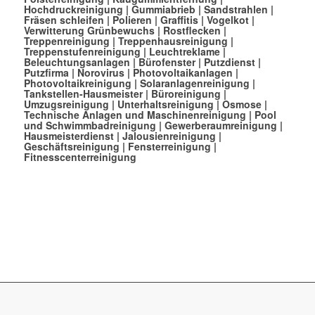
Hochdruckreinigung
|
Gummiabrieb
|
Sandstrahlen
|
Fräsen schleifen
|
Polieren
|
Graffitis
|
Vogelkot
|
Verwitterung Grünbewuchs
|
Rostflecken
|
Treppenreinigung
|
Treppenhausreinigung
|
Treppenstufenreinigung
|
Leuchtreklame
|
Beleuchtungsanlagen
|
Bürofenster
|
Putzdienst
|
Putzfirma
|
Norovirus
|
Photovoltaikanlagen
|
Photovoltaikreinigung
|
Solaranlagenreinigung
|
Tankstellen-Hausmeister
|
Büroreinigung
|
Umzugsreinigung
|
Unterhaltsreinigung
|
Osmose
|
Technische Anlagen und Maschinenreinigung
|
Pool
und Schwimmbadreinigung
|
Gewerberaumreinigung
|
Hausmeisterdienst
|
Jalousienreinigung
|
Geschäftsreinigung
|
Fensterreinigung
|
Fitnesscenterreinigung