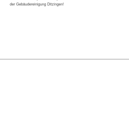
der Gebäudereinigung Ditzingen!
WIR SIND TÄGLICH IN
FOLGENDEN
STADTTEILEN
STUTTGARTS IM
EINSATZ: