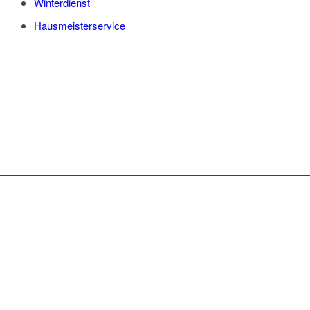
Winterdienst
Hausmeisterservice
WAS WIR IHNEN
ANBIETEN