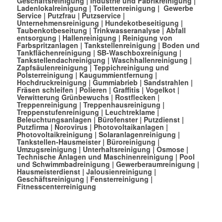
Geschäftsreinigung
|
Industrie und Fabrikreinigung
|
Ladenlokalreinigung
|
Toilettenreinigung
|
Gewerbe
Service
|
Putzfrau
|
Putzservice
|
Unternehmensreinigung
|
Hundekotbeseitigung
|
Taubenkotbeseitung
|
Trinkwasseranalyse
|
Abfall
entsorgung
|
Hallenreinigung
|
Reinigung von
Farbspritzanlagen
|
Tankstellenreinigung
|
Boden und
Tankflächenreinigung
|
SB-Waschboxreinigung
|
Tankstellendachreinigung
|
Waschhallenreinigung
|
Zapfsäulenreinigung
|
Teppichreinigung und
Polsterreinigung
|
Kaugummientfernung
|
Hochdruckreinigung
|
Gummiabrieb
|
Sandstrahlen
|
Fräsen schleifen
|
Polieren
|
Graffitis
|
Vogelkot
|
Verwitterung Grünbewuchs
|
Rostflecken
|
Treppenreinigung
|
Treppenhausreinigung
|
Treppenstufenreinigung
|
Leuchtreklame
|
Beleuchtungsanlagen
|
Bürofenster
|
Putzdienst
|
Putzfirma
|
Norovirus
|
Photovoltaikanlagen
|
Photovoltaikreinigung
|
Solaranlagenreinigung
|
Tankstellen-Hausmeister
|
Büroreinigung
|
Umzugsreinigung
|
Unterhaltsreinigung
|
Osmose
|
Technische Anlagen und Maschinenreinigung
|
Pool
und Schwimmbadreinigung
|
Gewerberaumreinigung
|
Hausmeisterdienst
|
Jalousienreinigung
|
Geschäftsreinigung
|
Fensterreinigung
|
Fitnesscenterreinigung