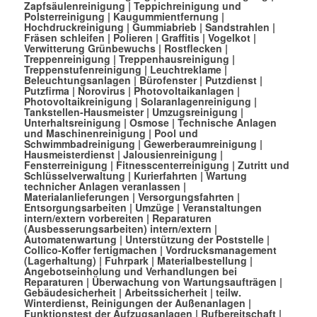
Zapfsäulenreinigung
|
Teppichreinigung und
Polsterreinigung
|
Kaugummientfernung
|
Hochdruckreinigung
|
Gummiabrieb
|
Sandstrahlen
|
Fräsen schleifen
|
Polieren
|
Graffitis
|
Vogelkot
|
Verwitterung Grünbewuchs
|
Rostflecken
|
Treppenreinigung
|
Treppenhausreinigung
|
Treppenstufenreinigung
|
Leuchtreklame
|
Beleuchtungsanlagen
|
Bürofenster
|
Putzdienst
|
Putzfirma
|
Norovirus
|
Photovoltaikanlagen
|
Photovoltaikreinigung
|
Solaranlagenreinigung
|
Tankstellen-Hausmeister
|
Umzugsreinigung
|
Unterhaltsreinigung
|
Osmose
|
Technische Anlagen
und Maschinenreinigung
|
Pool und
Schwimmbadreinigung
|
Gewerberaumreinigung
|
Hausmeisterdienst
|
Jalousienreinigung
|
Fensterreinigung
|
Fitnesscenterreinigung
|
Zutritt und
Schlüsselverwaltung
|
Kurierfahrten
|
Wartung
technicher Anlagen veranlassen
|
Materialanlieferungen
|
Versorgungsfahrten
|
Entsorgungsarbeiten
|
Umzüge
|
Veranstaltungen
intern/extern vorbereiten
|
Reparaturen
(Ausbesserungsarbeiten) intern/extern
|
Automatenwartung
|
Unterstützung der Poststelle
|
Collico-Koffer fertigmachen
|
Vordrucksmanagement
(Lagerhaltung)
|
Fuhrpark
|
Materialbestellung
|
Angebotseinholung und Verhandlungen bei
Reparaturen
|
Überwachung von Wartungsaufträgen
|
Gebäudesicherheit
|
Arbeitssicherheit
|
teilw.
Winterdienst, Reinigungen der Außenanlagen
|
Funktionstest der Aufzugsanlagen |
Rufbereitschaft
|