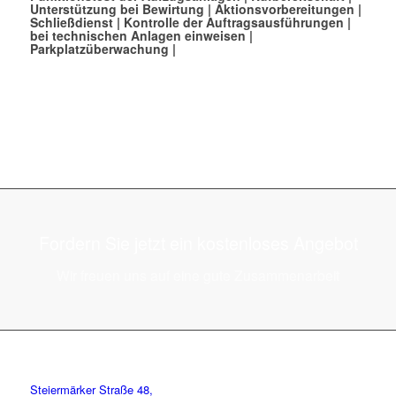
Unterstützung bei Bewirtung
|
Aktionsvorbereitungen
|
Schließdienst
|
Kontrolle der Auftragsausführungen
|
bei technischen Anlagen einweisen
|
Parkplatzüberwachung
|
Fordern Sie jetzt ein kostenloses Angebot
Wir freuen uns auf eine gute Zusammenarbeit
Steiermärker Straße 48,