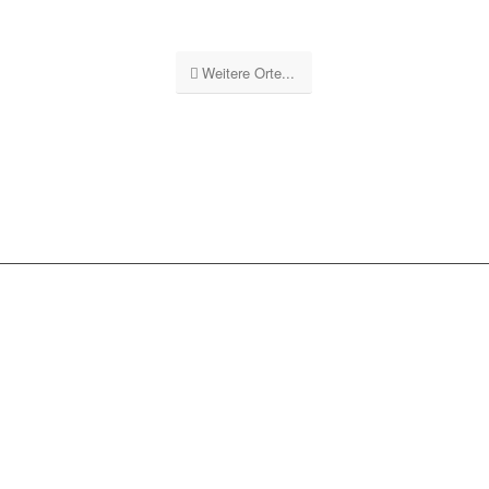
Weitere Orte...
GEBÄUDEREINIGUNG
STUTTGART GS
UNSERE
LEISTUNGSSPEKTRUM: