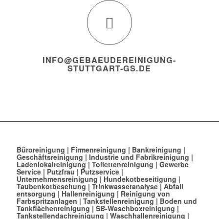
INFO@GEBAEUDEREINIGUNG-
STUTTGART-GS.DE
Büroreinigung
|
Firmenreinigung
|
Bankreinigung
|
Geschäftsreinigung
|
Industrie und Fabrikreinigung
|
Ladenlokalreinigung
|
Toilettenreinigung
|
Gewerbe
Service
|
Putzfrau
|
Putzservice
|
Unternehmensreinigung
|
Hundekotbeseitigung
|
Taubenkotbeseitung
|
Trinkwasseranalyse
|
Abfall
entsorgung
|
Hallenreinigung
|
Reinigung von
Farbspritzanlagen
|
Tankstellenreinigung
|
Boden und
Tankflächenreinigung
|
SB-Waschboxreinigung
|
Tankstellendachreinigung
|
Waschhallenreinigung
|