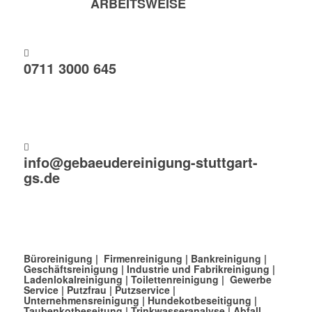
ARBEITSWEISE
0711 3000 645
info@gebaeudereinigung-stuttgart-
gs.de
Büroreinigung
|
Firmenreinigung
|
Bankreinigung
|
Geschäftsreinigung
|
Industrie und Fabrikreinigung
|
Ladenlokalreinigung
|
Toilettenreinigung
|
Gewerbe
Service
|
Putzfrau
|
Putzservice
|
Unternehmensreinigung
|
Hundekotbeseitigung
|
Taubenkotbeseitung
|
Trinkwasseranalyse
|
Abfall