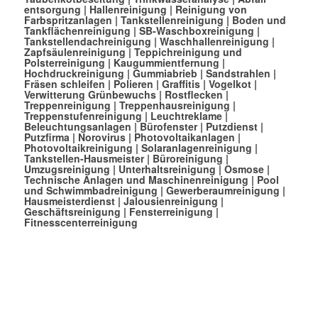
entsorgung
|
Hallenreinigung
|
Reinigung von
Farbspritzanlagen
|
Tankstellenreinigung
|
Boden und
Tankflächenreinigung
|
SB-Waschboxreinigung
|
Tankstellendachreinigung
|
Waschhallenreinigung
|
Zapfsäulenreinigung
|
Teppichreinigung und
Polsterreinigung
|
Kaugummientfernung
|
Hochdruckreinigung
|
Gummiabrieb
|
Sandstrahlen
|
Fräsen schleifen
|
Polieren
|
Graffitis
|
Vogelkot
|
Verwitterung Grünbewuchs
|
Rostflecken
|
Treppenreinigung
|
Treppenhausreinigung
|
Treppenstufenreinigung
|
Leuchtreklame
|
Beleuchtungsanlagen
|
Bürofenster
|
Putzdienst
|
Putzfirma
|
Norovirus
|
Photovoltaikanlagen
|
Photovoltaikreinigung
|
Solaranlagenreinigung
|
Tankstellen-Hausmeister
|
Büroreinigung
|
Umzugsreinigung
|
Unterhaltsreinigung
|
Osmose
|
Technische Anlagen und Maschinenreinigung
|
Pool
und Schwimmbadreinigung
|
Gewerberaumreinigung
|
Hausmeisterdienst
|
Jalousienreinigung
|
Geschäftsreinigung
|
Fensterreinigung
|
Fitnesscenterreinigung