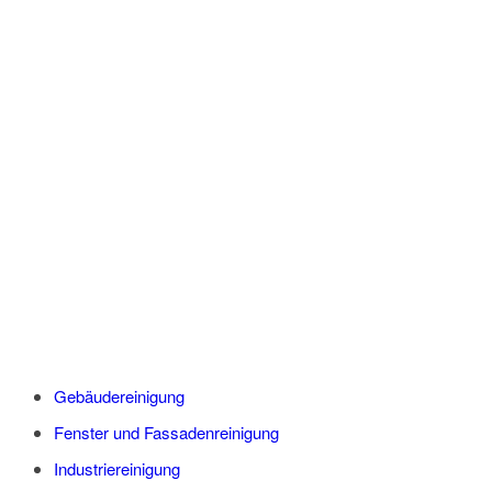
GEBÄUDEREINIGUNG
STUTTGART GS
UNSERE
LEISTUNGSSPEKTRUM:
Gebäudereinigung
Fenster und Fassadenreinigung
Industriereinigung