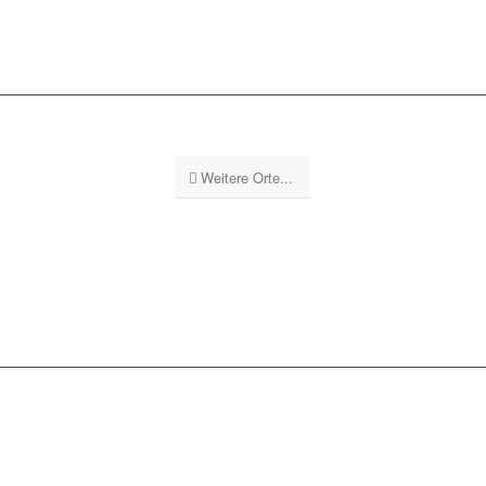
Weitere Orte...
GEBÄUDEREINIGUNG
STUTTGART GS