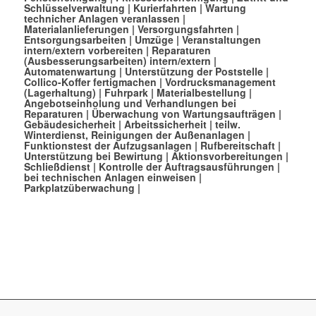
Schlüsselverwaltung
|
Kurierfahrten
|
Wartung
technicher Anlagen veranlassen
|
Materialanlieferungen
|
Versorgungsfahrten
|
Entsorgungsarbeiten
|
Umzüge
|
Veranstaltungen
intern/extern vorbereiten
|
Reparaturen
(Ausbesserungsarbeiten) intern/extern
|
Automatenwartung
|
Unterstützung der Poststelle
|
Collico-Koffer fertigmachen
|
Vordrucksmanagement
(Lagerhaltung)
|
Fuhrpark
|
Materialbestellung
|
Angebotseinholung und Verhandlungen bei
Reparaturen
|
Überwachung von Wartungsaufträgen
|
Gebäudesicherheit
|
Arbeitssicherheit
|
teilw.
Winterdienst, Reinigungen der Außenanlagen
|
Funktionstest der Aufzugsanlagen |
Rufbereitschaft
|
Unterstützung bei Bewirtung
|
Aktionsvorbereitungen
|
Schließdienst
|
Kontrolle der Auftragsausführungen
|
bei technischen Anlagen einweisen
|
Parkplatzüberwachung
|