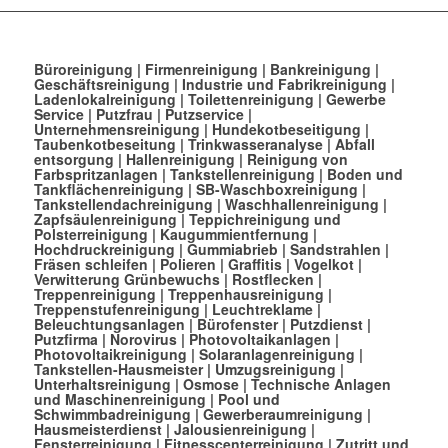
Büroreinigung
|
Firmenreinigung
|
Bankreinigung
|
Geschäftsreinigung
|
Industrie und Fabrikreinigung
|
Ladenlokalreinigung
|
Toilettenreinigung
|
Gewerbe
Service
|
Putzfrau
|
Putzservice
|
Unternehmensreinigung
|
Hundekotbeseitigung
|
Taubenkotbeseitung
|
Trinkwasseranalyse
|
Abfall
entsorgung
|
Hallenreinigung
|
Reinigung von
Farbspritzanlagen
|
Tankstellenreinigung
|
Boden und
Tankflächenreinigung
|
SB-Waschboxreinigung
|
Tankstellendachreinigung
|
Waschhallenreinigung
|
Zapfsäulenreinigung
|
Teppichreinigung und
Polsterreinigung
|
Kaugummientfernung
|
Hochdruckreinigung
|
Gummiabrieb
|
Sandstrahlen
|
Fräsen schleifen
|
Polieren
|
Graffitis
|
Vogelkot
|
Verwitterung Grünbewuchs
|
Rostflecken
|
Treppenreinigung
|
Treppenhausreinigung
|
Treppenstufenreinigung
|
Leuchtreklame
|
Beleuchtungsanlagen
|
Bürofenster
|
Putzdienst
|
Putzfirma
|
Norovirus
|
Photovoltaikanlagen
|
Photovoltaikreinigung
|
Solaranlagenreinigung
|
Tankstellen-Hausmeister
|
Umzugsreinigung
|
Unterhaltsreinigung
|
Osmose
|
Technische Anlagen
und Maschinenreinigung
|
Pool und
Schwimmbadreinigung
|
Gewerberaumreinigung
|
Hausmeisterdienst
|
Jalousienreinigung
|
Fensterreinigung
|
Fitnesscenterreinigung
|
Zutritt und