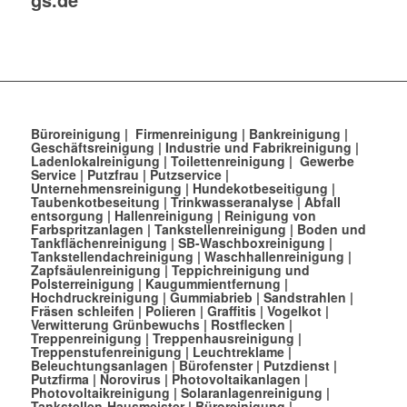
Büroreinigung
|
Firmenreinigung
|
Bankreinigung
|
Geschäftsreinigung
|
Industrie und Fabrikreinigung
|
Ladenlokalreinigung
|
Toilettenreinigung
|
Gewerbe
Service
|
Putzfrau
|
Putzservice
|
Unternehmensreinigung
|
Hundekotbeseitigung
|
Taubenkotbeseitung
|
Trinkwasseranalyse
|
Abfall
entsorgung
|
Hallenreinigung
|
Reinigung von
Farbspritzanlagen
|
Tankstellenreinigung
|
Boden und
Tankflächenreinigung
|
SB-Waschboxreinigung
|
Tankstellendachreinigung
|
Waschhallenreinigung
|
Zapfsäulenreinigung
|
Teppichreinigung und
Polsterreinigung
|
Kaugummientfernung
|
Hochdruckreinigung
|
Gummiabrieb
|
Sandstrahlen
|
Fräsen schleifen
|
Polieren
|
Graffitis
|
Vogelkot
|
Verwitterung Grünbewuchs
|
Rostflecken
|
Treppenreinigung
|
Treppenhausreinigung
|
Treppenstufenreinigung
|
Leuchtreklame
|
Beleuchtungsanlagen
|
Bürofenster
|
Putzdienst
|
Putzfirma
|
Norovirus
|
Photovoltaikanlagen
|
Photovoltaikreinigung
|
Solaranlagenreinigung
|
Tankstellen-Hausmeister
|
Büroreinigung
|