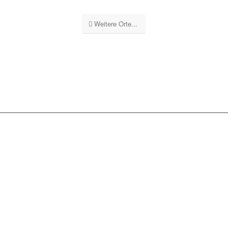
Weitere Orte...
GEBÄUDEREINIGUNG
STUTTGART GS
UNSERE
LEISTUNGSSPEKTRUM: