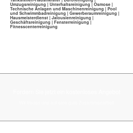
Umzugsreinigung
|
Unterhaltsreinigung
|
Osmose
|
Technische Anlagen und Maschinenreinigung
|
Pool
und Schwimmbadreinigung
|
Gewerberaumreinigung
|
Hausmeisterdienst
|
Jalousienreinigung
|
Geschäftsreinigung
|
Fensterreinigung
|
Fitnesscenterreinigung
Fordern Sie jetzt ein kostenloses Angebot
Wir freuen uns auf eine gute Zusammenarbeit