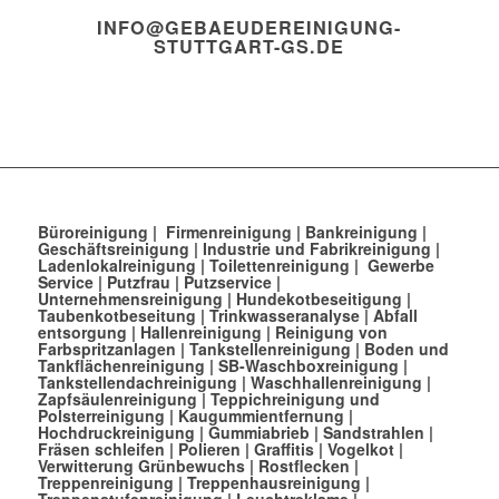
INFO@GEBAEUDEREINIGUNG-
STUTTGART-GS.DE
Büroreinigung
|
Firmenreinigung
|
Bankreinigung
|
Geschäftsreinigung
|
Industrie und Fabrikreinigung
|
Ladenlokalreinigung
|
Toilettenreinigung
|
Gewerbe
Service
|
Putzfrau
|
Putzservice
|
Unternehmensreinigung
|
Hundekotbeseitigung
|
Taubenkotbeseitung
|
Trinkwasseranalyse
|
Abfall
entsorgung
|
Hallenreinigung
|
Reinigung von
Farbspritzanlagen
|
Tankstellenreinigung
|
Boden und
Tankflächenreinigung
|
SB-Waschboxreinigung
|
Tankstellendachreinigung
|
Waschhallenreinigung
|
Zapfsäulenreinigung
|
Teppichreinigung und
Polsterreinigung
|
Kaugummientfernung
|
Hochdruckreinigung
|
Gummiabrieb
|
Sandstrahlen
|
Fräsen schleifen
|
Polieren
|
Graffitis
|
Vogelkot
|
Verwitterung Grünbewuchs
|
Rostflecken
|
Treppenreinigung
|
Treppenhausreinigung
|
Treppenstufenreinigung
|
Leuchtreklame
|