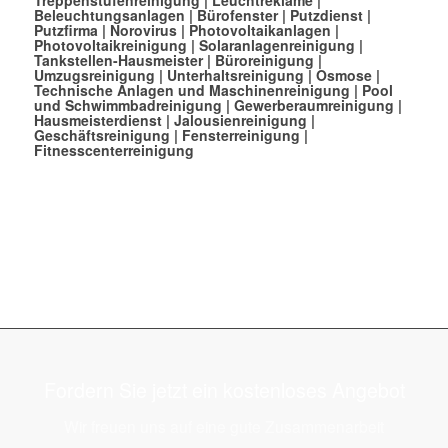
Beleuchtungsanlagen
|
Bürofenster
|
Putzdienst
|
Putzfirma
|
Norovirus
|
Photovoltaikanlagen
|
Photovoltaikreinigung
|
Solaranlagenreinigung
|
Tankstellen-Hausmeister
|
Büroreinigung
|
Umzugsreinigung
|
Unterhaltsreinigung
|
Osmose
|
Technische Anlagen und Maschinenreinigung
|
Pool
und Schwimmbadreinigung
|
Gewerberaumreinigung
|
Hausmeisterdienst
|
Jalousienreinigung
|
Geschäftsreinigung
|
Fensterreinigung
|
Fitnesscenterreinigung
Fordern Sie jetzt ein kostenloses Angebot
Wir freuen uns auf eine gute Zusammenarbeit