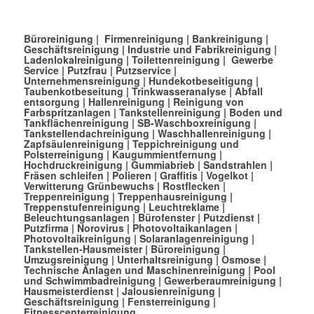
Büroreinigung
|
Firmenreinigung
|
Bankreinigung
|
Geschäftsreinigung
|
Industrie und Fabrikreinigung
|
Ladenlokalreinigung
|
Toilettenreinigung
|
Gewerbe
Service
|
Putzfrau
|
Putzservice
|
Unternehmensreinigung
|
Hundekotbeseitigung
|
Taubenkotbeseitung
|
Trinkwasseranalyse
|
Abfall
entsorgung
|
Hallenreinigung
|
Reinigung von
Farbspritzanlagen
|
Tankstellenreinigung
|
Boden und
Tankflächenreinigung
|
SB-Waschboxreinigung
|
Tankstellendachreinigung
|
Waschhallenreinigung
|
Zapfsäulenreinigung
|
Teppichreinigung und
Polsterreinigung
|
Kaugummientfernung
|
Hochdruckreinigung
|
Gummiabrieb
|
Sandstrahlen
|
Fräsen schleifen
|
Polieren
|
Graffitis
|
Vogelkot
|
Verwitterung Grünbewuchs
|
Rostflecken
|
Treppenreinigung
|
Treppenhausreinigung
|
Treppenstufenreinigung
|
Leuchtreklame
|
Beleuchtungsanlagen
|
Bürofenster
|
Putzdienst
|
Putzfirma
|
Norovirus
|
Photovoltaikanlagen
|
Photovoltaikreinigung
|
Solaranlagenreinigung
|
Tankstellen-Hausmeister
|
Büroreinigung
|
Umzugsreinigung
|
Unterhaltsreinigung
|
Osmose
|
Technische Anlagen und Maschinenreinigung
|
Pool
und Schwimmbadreinigung
|
Gewerberaumreinigung
|
Hausmeisterdienst
|
Jalousienreinigung
|
Geschäftsreinigung
|
Fensterreinigung
|
Fitnesscenterreinigung