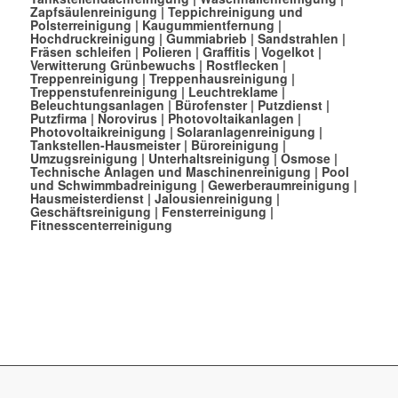
Zapfsäulenreinigung
|
Teppichreinigung und
Polsterreinigung
|
Kaugummientfernung
|
Hochdruckreinigung
|
Gummiabrieb
|
Sandstrahlen
|
Fräsen schleifen
|
Polieren
|
Graffitis
|
Vogelkot
|
Verwitterung Grünbewuchs
|
Rostflecken
|
Treppenreinigung
|
Treppenhausreinigung
|
Treppenstufenreinigung
|
Leuchtreklame
|
Beleuchtungsanlagen
|
Bürofenster
|
Putzdienst
|
Putzfirma
|
Norovirus
|
Photovoltaikanlagen
|
Photovoltaikreinigung
|
Solaranlagenreinigung
|
Tankstellen-Hausmeister
|
Büroreinigung
|
Umzugsreinigung
|
Unterhaltsreinigung
|
Osmose
|
Technische Anlagen und Maschinenreinigung
|
Pool
und Schwimmbadreinigung
|
Gewerberaumreinigung
|
Hausmeisterdienst
|
Jalousienreinigung
|
Geschäftsreinigung
|
Fensterreinigung
|
Fitnesscenterreinigung