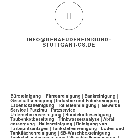
INFO@GEBAEUDEREINIGUNG-
STUTTGART-GS.DE
Büroreinigung
|
Firmenreinigung
|
Bankreinigung
|
Geschäftsreinigung
|
Industrie und Fabrikreinigung
|
Ladenlokalreinigung
|
Toilettenreinigung
|
Gewerbe
Service
|
Putzfrau
|
Putzservice
|
Unternehmensreinigung
|
Hundekotbeseitigung
|
Taubenkotbeseitung
|
Trinkwasseranalyse
|
Abfall
entsorgung
|
Hallenreinigung
|
Reinigung von
Farbspritzanlagen
|
Tankstellenreinigung
|
Boden und
Tankflächenreinigung
|
SB-Waschboxreinigung
|
Tankstellendachreinigung
|
Waschhallenreinigung
|