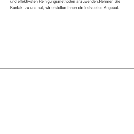
und effektivsten Reinigungsmethoden anzuwenden.Nehmen Sie
Kontakt zu uns auf, wir erstellen Ihnen ein indivuelles Angebot.
WIR SIND TÄGLICH IN
FOLGENDEN
STADTTEILEN IM
EINSATZ: