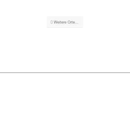
Weitere Orte...
GEBÄUDEREINIGUNG
STUTTGART GS
UNSERE
LEISTUNGSSPEKTRUM: