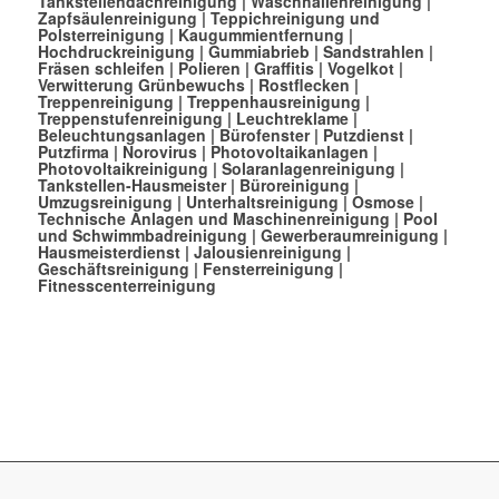
Tankstellendachreinigung
|
Waschhallenreinigung
|
Zapfsäulenreinigung
|
Teppichreinigung und
Polsterreinigung
|
Kaugummientfernung
|
Hochdruckreinigung
|
Gummiabrieb
|
Sandstrahlen
|
Fräsen schleifen
|
Polieren
|
Graffitis
|
Vogelkot
|
Verwitterung Grünbewuchs
|
Rostflecken
|
Treppenreinigung
|
Treppenhausreinigung
|
Treppenstufenreinigung
|
Leuchtreklame
|
Beleuchtungsanlagen
|
Bürofenster
|
Putzdienst
|
Putzfirma
|
Norovirus
|
Photovoltaikanlagen
|
Photovoltaikreinigung
|
Solaranlagenreinigung
|
Tankstellen-Hausmeister
|
Büroreinigung
|
Umzugsreinigung
|
Unterhaltsreinigung
|
Osmose
|
Technische Anlagen und Maschinenreinigung
|
Pool
und Schwimmbadreinigung
|
Gewerberaumreinigung
|
Hausmeisterdienst
|
Jalousienreinigung
|
Geschäftsreinigung
|
Fensterreinigung
|
Fitnesscenterreinigung