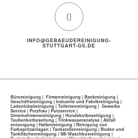
INFO@GEBAEUDEREINIGUNG-
STUTTGART-GS.DE
Büroreinigung
|
Firmenreinigung
|
Bankreinigung
|
Geschäftsreinigung
|
Industrie und Fabrikreinigung
|
Ladenlokalreinigung
|
Toilettenreinigung
|
Gewerbe
Service
|
Putzfrau
|
Putzservice
|
Unternehmensreinigung
|
Hundekotbeseitigung
|
Taubenkotbeseitung
|
Trinkwasseranalyse
|
Abfall
entsorgung
|
Hallenreinigung
|
Reinigung von
Farbspritzanlagen
|
Tankstellenreinigung
|
Boden und
Tankflächenreinigung
|
SB-Waschboxreinigung
|