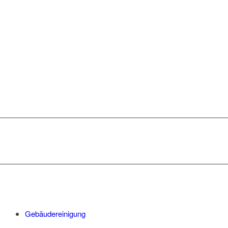
GEBÄUDEREINIGUNG
STUTTGART GS
UNSERE
LEISTUNGSSPEKTRUM:
Gebäudereinigung