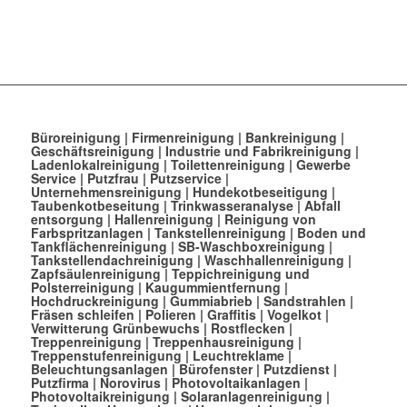
Büroreinigung
|
Firmenreinigung
|
Bankreinigung
|
Geschäftsreinigung
|
Industrie und Fabrikreinigung
|
Ladenlokalreinigung
|
Toilettenreinigung
|
Gewerbe
Service
|
Putzfrau
|
Putzservice
|
Unternehmensreinigung
|
Hundekotbeseitigung
|
Taubenkotbeseitung
|
Trinkwasseranalyse
|
Abfall
entsorgung
|
Hallenreinigung
|
Reinigung von
Farbspritzanlagen
|
Tankstellenreinigung
|
Boden und
Tankflächenreinigung
|
SB-Waschboxreinigung
|
Tankstellendachreinigung
|
Waschhallenreinigung
|
Zapfsäulenreinigung
|
Teppichreinigung und
Polsterreinigung
|
Kaugummientfernung
|
Hochdruckreinigung
|
Gummiabrieb
|
Sandstrahlen
|
Fräsen schleifen
|
Polieren
|
Graffitis
|
Vogelkot
|
Verwitterung Grünbewuchs
|
Rostflecken
|
Treppenreinigung
|
Treppenhausreinigung
|
Treppenstufenreinigung
|
Leuchtreklame
|
Beleuchtungsanlagen
|
Bürofenster
|
Putzdienst
|
Putzfirma
|
Norovirus
|
Photovoltaikanlagen
|
Photovoltaikreinigung
|
Solaranlagenreinigung
|