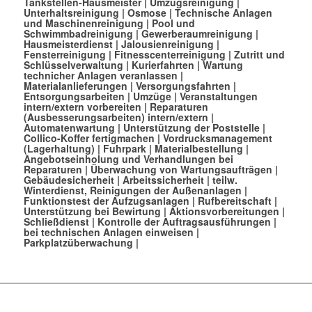
Tankstellen-Hausmeister
|
Umzugsreinigung
|
Unterhaltsreinigung
|
Osmose
|
Technische Anlagen
und Maschinenreinigung
|
Pool und
Schwimmbadreinigung
|
Gewerberaumreinigung
|
Hausmeisterdienst
|
Jalousienreinigung
|
Fensterreinigung
|
Fitnesscenterreinigung
|
Zutritt und
Schlüsselverwaltung
|
Kurierfahrten
|
Wartung
technicher Anlagen veranlassen
|
Materialanlieferungen
|
Versorgungsfahrten
|
Entsorgungsarbeiten
|
Umzüge
|
Veranstaltungen
intern/extern vorbereiten
|
Reparaturen
(Ausbesserungsarbeiten) intern/extern
|
Automatenwartung
|
Unterstützung der Poststelle
|
Collico-Koffer fertigmachen
|
Vordrucksmanagement
(Lagerhaltung)
|
Fuhrpark
|
Materialbestellung
|
Angebotseinholung und Verhandlungen bei
Reparaturen
|
Überwachung von Wartungsaufträgen
|
Gebäudesicherheit
|
Arbeitssicherheit
|
teilw.
Winterdienst, Reinigungen der Außenanlagen
|
Funktionstest der Aufzugsanlagen |
Rufbereitschaft
|
Unterstützung bei Bewirtung
|
Aktionsvorbereitungen
|
Schließdienst
|
Kontrolle der Auftragsausführungen
|
bei technischen Anlagen einweisen
|
Parkplatzüberwachung
|